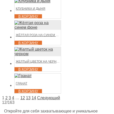
КЛУБНИКА И ДЫНЯ
В КОРЗИНУ
ЖЁЛТАЯ РОЗА НА СИНЕМ ФОНЕ
В КОРЗИНУ
ЖЕЛТЫЙ ЦВЕТОК НА ЧЕРНОМ
В КОРЗИНУ
ГРАНАТ
В КОРЗИНУ
НАВИГАЦИЯ
1
2
3
4
…
12
13
14
Следующий
12/163
ПО
Откройте для себя захватывающее и уникальное
ЗАПИСЯМ