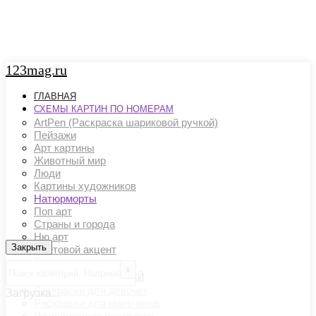
123mag.ru
ГЛАВНАЯ
СХЕМЫ КАРТИН ПО НОМЕРАМ
ArtPen (Раскраска шариковой ручкой)
Пейзажи
Арт картины
Животный мир
Люди
Картины художников
Натюрморты
Поп арт
Страны и города
Ню арт
Закрыть
Закрыть
Цветовой акцент
Транспорт
х
РАСКРАСКИ ДЛЯ ДЕТЕЙ
Раскраски для девочек
Загрузка...
Раскраски для мальчиков
Развивающие раскраски