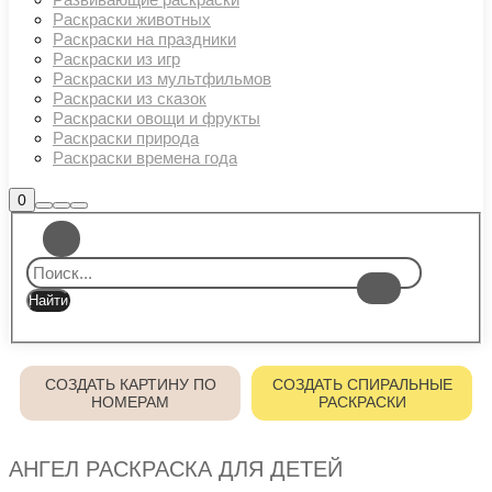
Раскраски животных
Раскраски на праздники
Раскраски из игр
Раскраски из мультфильмов
Раскраски из сказок
Раскраски овощи и фрукты
Раскраски природа
Раскраски времена года
Боковая
0
Найти
Больше
Главное
панель
информации
магазина
меню
СОЗДАТЬ КАРТИНУ ПО
СОЗДАТЬ СПИРАЛЬНЫЕ
НОМЕРАМ
РАСКРАСКИ
АНГЕЛ РАСКРАСКА ДЛЯ ДЕТЕЙ