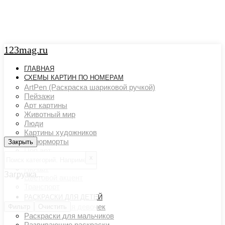
123mag.ru
ГЛАВНАЯ
СХЕМЫ КАРТИН ПО НОМЕРАМ
ArtPen (Раскраска шариковой ручкой)
Пейзажи
Арт картины
Животный мир
Люди
Картины художников
Натюрморты
Закрыть
Закрыть
Поп арт
х
Страны и города
Ню арт
Загрузка...
Цветовой акцент
Транспорт
РАСКРАСКИ ДЛЯ ДЕТЕЙ
Раскраски для девочек
Фильтр
Очистить
Раскраски для мальчиков
Развивающие раскраски