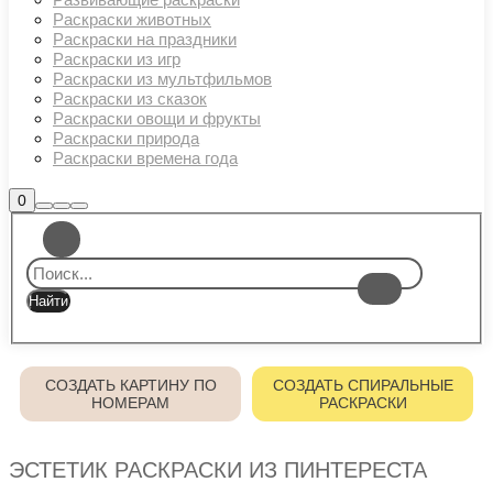
Раскраски животных
Раскраски на праздники
Раскраски из игр
Раскраски из мультфильмов
Раскраски из сказок
Раскраски овощи и фрукты
Раскраски природа
Раскраски времена года
Боковая
0
Найти
Больше
Главное
панель
информации
магазина
меню
СОЗДАТЬ КАРТИНУ ПО
СОЗДАТЬ СПИРАЛЬНЫЕ
НОМЕРАМ
РАСКРАСКИ
ЭСТЕТИК РАСКРАСКИ ИЗ ПИНТЕРЕСТА