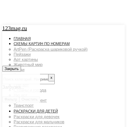
123mag.ru
ГЛАВНАЯ
СХЕМЫ КАРТИН ПО НОМЕРАМ
ArtPen (Раскраска шариковой ручкой)
Пейзажи
Арт картины
Животный мир
Закрыть
Закрыть
Люди
Картины художников
х
Натюрморты
Поп арт
Загрузка...
Страны и города
Ню арт
Фильтр
Очистить
Цветовой акцент
Транспорт
РАСКРАСКИ ДЛЯ ДЕТЕЙ
Раскраски для девочек
Раскраски для мальчиков
Развивающие раскраски