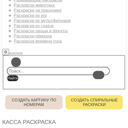
Раскраски животных
Раскраски на праздники
Раскраски из игр
Раскраски из мультфильмов
Раскраски из сказок
Раскраски овощи и фрукты
Раскраски природа
Раскраски времена года
Боковая
0
Найти
Больше
Главное
панель
информации
магазина
меню
СОЗДАТЬ КАРТИНУ ПО
СОЗДАТЬ СПИРАЛЬНЫЕ
НОМЕРАМ
РАСКРАСКИ
КАССА РАСКРАСКА