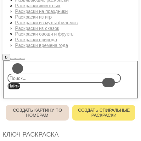
Раскраски животных
Раскраски на праздники
Раскраски из игр
Раскраски из мультфильмов
Раскраски из сказок
Раскраски овощи и фрукты
Раскраски природа
Раскраски времена года
Боковая
0
Найти
Больше
Главное
панель
информации
магазина
меню
СОЗДАТЬ КАРТИНУ ПО
СОЗДАТЬ СПИРАЛЬНЫЕ
НОМЕРАМ
РАСКРАСКИ
КЛЮЧ РАСКРАСКА