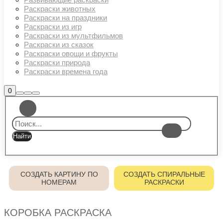
Раскраски животных
Раскраски на праздники
Раскраски из игр
Раскраски из мультфильмов
Раскраски из сказок
Раскраски овощи и фрукты
Раскраски природа
Раскраски времена года
Боковая
0
Найти
Больше
Главное
панель
информации
магазина
меню
СОЗДАТЬ КАРТИНУ ПО
СОЗДАТЬ СПИРАЛЬНЫЕ
НОМЕРАМ
РАСКРАСКИ
КОРОБКА РАСКРАСКА