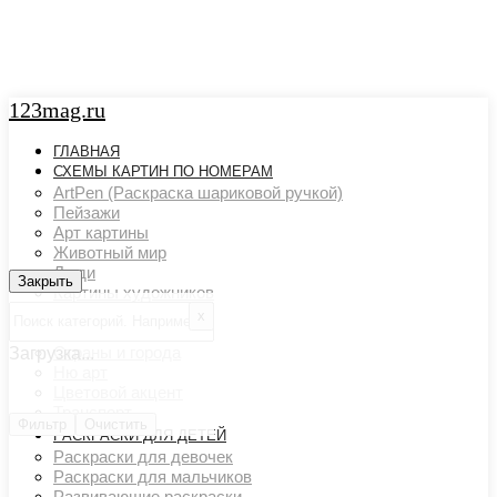
123mag.ru
ГЛАВНАЯ
СХЕМЫ КАРТИН ПО НОМЕРАМ
ArtPen (Раскраска шариковой ручкой)
Пейзажи
Арт картины
Животный мир
Люди
Закрыть
Закрыть
Картины художников
Натюрморты
х
Поп арт
Страны и города
Загрузка...
Ню арт
Цветовой акцент
Транспорт
Фильтр
Очистить
РАСКРАСКИ ДЛЯ ДЕТЕЙ
Раскраски для девочек
Раскраски для мальчиков
Развивающие раскраски