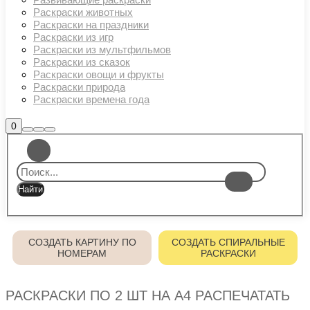
Раскраски животных
Раскраски на праздники
Раскраски из игр
Раскраски из мультфильмов
Раскраски из сказок
Раскраски овощи и фрукты
Раскраски природа
Раскраски времена года
Боковая
0
Найти
Больше
Главное
панель
информации
магазина
меню
СОЗДАТЬ КАРТИНУ ПО
СОЗДАТЬ СПИРАЛЬНЫЕ
НОМЕРАМ
РАСКРАСКИ
РАСКРАСКИ ПО 2 ШТ НА А4 РАСПЕЧАТАТЬ