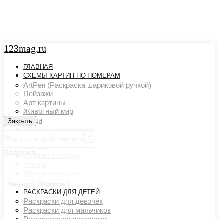
123mag.ru
ГЛАВНАЯ
СХЕМЫ КАРТИН ПО НОМЕРАМ
ArtPen (Раскраска шариковой ручкой)
Пейзажи
Арт картины
Животный мир
Люди
Закрыть
Закрыть
Картины художников
х
Натюрморты
Поп арт
Загрузка...
Страны и города
Ню арт
Цветовой акцент
Транспорт
Фильтр
Очистить
РАСКРАСКИ ДЛЯ ДЕТЕЙ
Раскраски для девочек
Раскраски для мальчиков
Развивающие раскраски