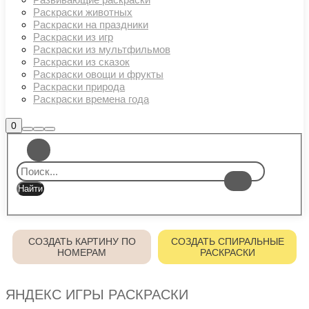
Раскраски животных
Раскраски на праздники
Раскраски из игр
Раскраски из мультфильмов
Раскраски из сказок
Раскраски овощи и фрукты
Раскраски природа
Раскраски времена года
Боковая
0
Найти
Больше
Главное
панель
информации
магазина
меню
СОЗДАТЬ КАРТИНУ ПО
СОЗДАТЬ СПИРАЛЬНЫЕ
НОМЕРАМ
РАСКРАСКИ
ЯНДЕКС ИГРЫ РАСКРАСКИ