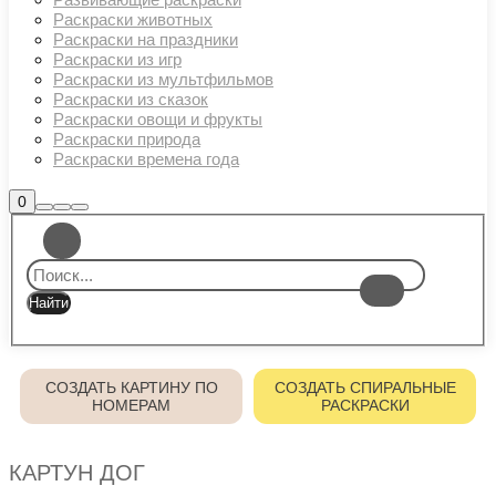
Раскраски животных
Раскраски на праздники
Раскраски из игр
Раскраски из мультфильмов
Раскраски из сказок
Раскраски овощи и фрукты
Раскраски природа
Раскраски времена года
Боковая
0
Найти
Больше
Главное
панель
информации
магазина
меню
СОЗДАТЬ КАРТИНУ ПО
СОЗДАТЬ СПИРАЛЬНЫЕ
НОМЕРАМ
РАСКРАСКИ
КАРТУН ДОГ