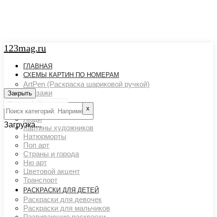
123mag.ru
ГЛАВНАЯ
СХЕМЫ КАРТИН ПО НОМЕРАМ
ArtPen (Раскраска шариковой ручкой)
Пейзажи
Закрыть
Закрыть
Арт картины
Фильтр
Очистить
х
Животный мир
Люди
Загрузка...
Картины художников
Натюрморты
Поп арт
Страны и города
Ню арт
Цветовой акцент
Транспорт
РАСКРАСКИ ДЛЯ ДЕТЕЙ
Раскраски для девочек
Раскраски для мальчиков
Развивающие раскраски