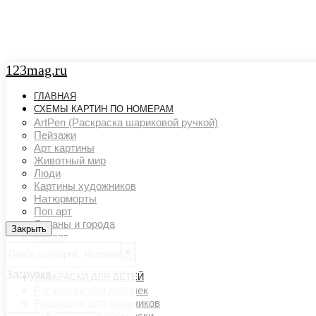
123mag.ru
ГЛАВНАЯ
СХЕМЫ КАРТИН ПО НОМЕРАМ
ArtPen (Раскраска шариковой ручкой)
Пейзажи
Арт картины
Животный мир
Люди
Картины художников
Натюрморты
Поп арт
Страны и города
Закрыть
Закрыть
Ню арт
Цветовой акцент
х
Транспорт
Загрузка...
РАСКРАСКИ ДЛЯ ДЕТЕЙ
Раскраски для девочек
Раскраски для мальчиков
Развивающие раскраски