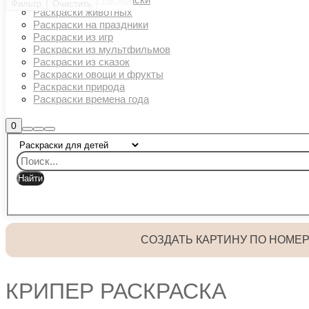
Фильтр
Очистить
Раскраски животных
Раскраски на праздники
Раскраски из игр
Раскраски из мультфильмов
Раскраски из сказок
Раскраски овощи и фрукты
Раскраски природа
Раскраски времена года
Боковая
0
Найти
Больше
Главное
панель
информации
магазина
меню
СОЗДАТЬ КАРТИНУ ПО НОМЕ
КРИПЕР РАСКРАСКА