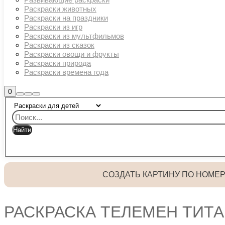
Раскраски животных
Раскраски на праздники
Раскраски из игр
Раскраски из мультфильмов
Раскраски из сказок
Раскраски овощи и фрукты
Раскраски природа
Раскраски времена года
Боковая
0
Найти
Больше
Главное
панель
информации
магазина
меню
СОЗДАТЬ КАРТИНУ ПО НОМЕ
РАСКРАСКА ТЕЛЕМЕН ТИТА