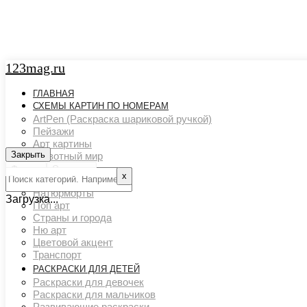
123mag.ru
ГЛАВНАЯ
СХЕМЫ КАРТИН ПО НОМЕРАМ
ArtPen (Раскраска шариковой ручкой)
Пейзажи
Арт картины
Закрыть
Закрыть
Животный мир
Люди
Фильтр
Очистить
х
Картины художников
Натюрморты
Загрузка...
Поп арт
Страны и города
Ню арт
Цветовой акцент
Транспорт
РАСКРАСКИ ДЛЯ ДЕТЕЙ
Раскраски для девочек
Раскраски для мальчиков
Развивающие раскраски