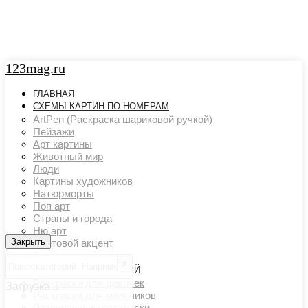
123mag.ru
ГЛАВНАЯ
СХЕМЫ КАРТИН ПО НОМЕРАМ
ArtPen (Раскраска шариковой ручкой)
Пейзажи
Арт картины
Животный мир
Люди
Картины художников
Натюрморты
Поп арт
Страны и города
Ню арт
Закрыть
Закрыть
Цветовой акцент
Транспорт
х
РАСКРАСКИ ДЛЯ ДЕТЕЙ
Раскраски для девочек
Загрузка...
Раскраски для мальчиков
Развивающие раскраски