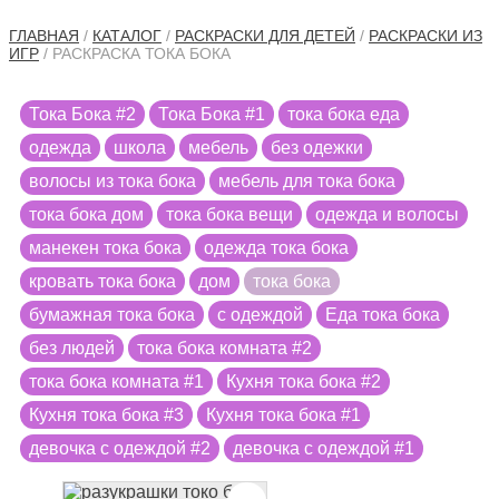
ГЛАВНАЯ
/
КАТАЛОГ
/
РАСКРАСКИ ДЛЯ ДЕТЕЙ
/
РАСКРАСКИ ИЗ
ИГР
/ РАСКРАСКА ТОКА БОКА
Тока Бока #2
Тока Бока #1
тока бока еда
одежда
школа
мебель
без одежки
волосы из тока бока
мебель для тока бока
тока бока дом
тока бока вещи
одежда и волосы
манекен тока бока
одежда тока бока
кровать тока бока
дом
тока бока
бумажная тока бока
с одеждой
Еда тока бока
без людей
тока бока комната #2
тока бока комната #1
Кухня тока бока #2
Кухня тока бока #3
Кухня тока бока #1
девочка с одеждой #2
девочка с одеждой #1