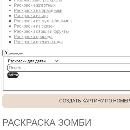
Раскраски животных
Раскраски на праздники
Раскраски из игр
Раскраски из мультфильмов
Раскраски из сказок
Раскраски овощи и фрукты
Раскраски природа
Раскраски времена года
Боковая
0
Найти
Больше
Главное
панель
информации
магазина
меню
СОЗДАТЬ КАРТИНУ ПО НОМЕ
РАСКРАСКА ЗОМБИ