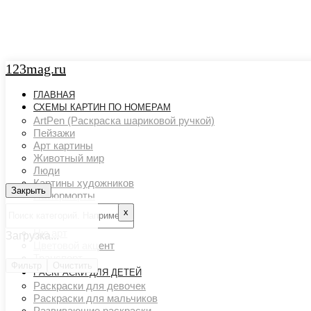
123mag.ru
ГЛАВНАЯ
СХЕМЫ КАРТИН ПО НОМЕРАМ
ArtPen (Раскраска шариковой ручкой)
Пейзажи
Арт картины
Животный мир
Люди
Картины художников
Закрыть
Закрыть
Натюрморты
Поп арт
х
Страны и города
Ню арт
Загрузка...
Цветовой акцент
Транспорт
Фильтр
Очистить
РАСКРАСКИ ДЛЯ ДЕТЕЙ
Раскраски для девочек
Раскраски для мальчиков
Развивающие раскраски