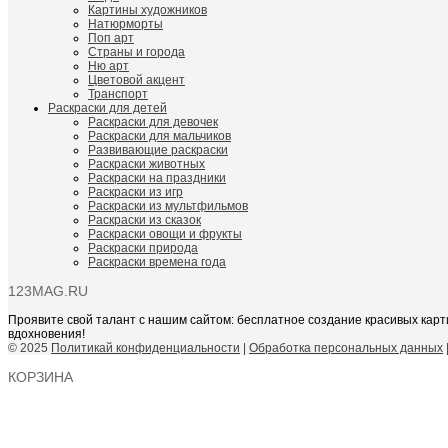
Картины художников
Натюрморты
Поп арт
Страны и города
Ню арт
Цветовой акцент
Транспорт
Раскраски для детей
Раскраски для девочек
Раскраски для мальчиков
Развивающие раскраски
Раскраски животных
Раскраски на праздники
Раскраски из игр
Раскраски из мультфильмов
Раскраски из сказок
Раскраски овощи и фрукты
Раскраски природа
Раскраски времена года
123MAG.RU
Проявите свой талант с нашим сайтом: бесплатное создание красивых карт
вдохновения!
© 2025
Политикай конфиденциальности
|
Обработка персональных данных
КОРЗИНА