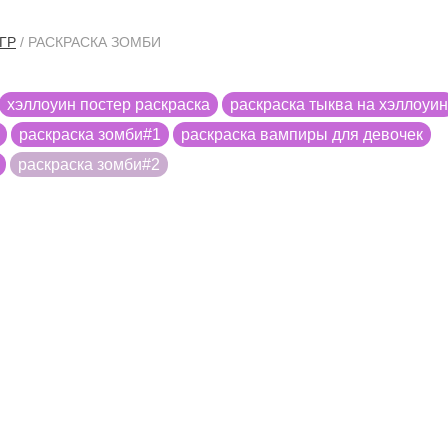
ГР
/ РАСКРАСКА ЗОМБИ
хэллоуин постер раскраска
раскраска тыква на хэллоуин
раскраска зомби#1
раскраска вампиры для девочек
раскраска зомби#2