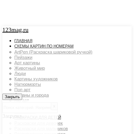
123mag.ru
ГЛАВНАЯ
СХЕМЫ КАРТИН ПО НОМЕРАМ
ArtPen (Раскраска шариковой ручкой)
Пейзажи
Арт картины
Животный мир
Люди
Картины художников
Натюрморты
Поп арт
Страны и города
Закрыть
Закрыть
Ню арт
Цветовой акцент
х
Транспорт
Загрузка...
РАСКРАСКИ ДЛЯ ДЕТЕЙ
Раскраски для девочек
Раскраски для мальчиков
Развивающие раскраски