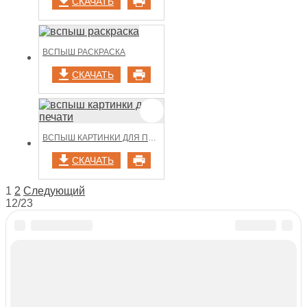
СКАЧАТЬ
ВСПЫШ РАСКРАСКА
СКАЧАТЬ
ВСПЫШ КАРТИНКИ ДЛЯ ПЕЧАТИ
СКАЧАТЬ
НАВИГАЦИЯ
1
2
Следующий
12/23
ПО
ЗАПИСЯМ