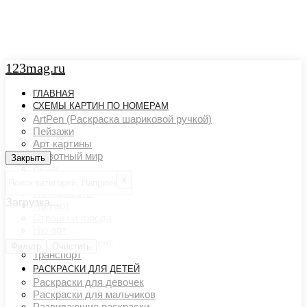
123mag.ru
ГЛАВНАЯ
СХЕМЫ КАРТИН ПО НОМЕРАМ
ArtPen (Раскраска шариковой ручкой)
Пейзажи
Арт картины
Животный мир
Закрыть
Закрыть
Люди
х
Картины художников
Натюрморты
Загрузка...
Поп арт
Страны и города
Ню арт
Цветовой акцент
Фильтр
Очистить
Транспорт
РАСКРАСКИ ДЛЯ ДЕТЕЙ
Раскраски для девочек
Раскраски для мальчиков
Развивающие раскраски