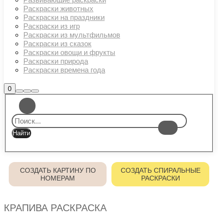
Раскраски животных
Раскраски на праздники
Раскраски из игр
Раскраски из мультфильмов
Раскраски из сказок
Раскраски овощи и фрукты
Раскраски природа
Раскраски времена года
Боковая
0
Найти
Больше
Главное
панель
информации
магазина
меню
СОЗДАТЬ КАРТИНУ ПО
СОЗДАТЬ СПИРАЛЬНЫЕ
НОМЕРАМ
РАСКРАСКИ
КРАПИВА РАСКРАСКА