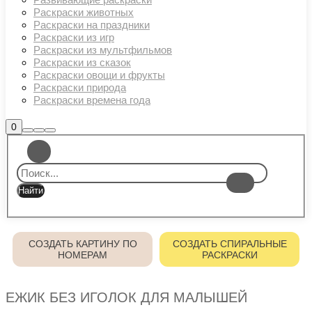
Раскраски животных
Раскраски на праздники
Раскраски из игр
Раскраски из мультфильмов
Раскраски из сказок
Раскраски овощи и фрукты
Раскраски природа
Раскраски времена года
Боковая
0
Найти
Больше
Главное
панель
информации
магазина
меню
СОЗДАТЬ КАРТИНУ ПО
СОЗДАТЬ СПИРАЛЬНЫЕ
НОМЕРАМ
РАСКРАСКИ
ЕЖИК БЕЗ ИГОЛОК ДЛЯ МАЛЫШЕЙ