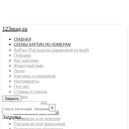
123mag.ru
ГЛАВНАЯ
СХЕМЫ КАРТИН ПО НОМЕРАМ
ArtPen (Раскраска шариковой ручкой)
Пейзажи
Арт картины
Животный мир
Люди
Картины художников
Натюрморты
Поп арт
Страны и города
Ню арт
Закрыть
Закрыть
Цветовой акцент
Фильтр
Очистить
Транспорт
х
РАСКРАСКИ ДЛЯ ДЕТЕЙ
Загрузка...
Раскраски для девочек
Раскраски для мальчиков
Развивающие раскраски