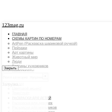
123mag.ru
ГЛАВНАЯ
СХЕМЫ КАРТИН ПО НОМЕРАМ
ArtPen (Раскраска шариковой ручкой)
Пейзажи
Арт картины
Животный мир
Люди
Картины художников
Закрыть
Закрыть
Натюрморты
Поп арт
х
Страны и города
Ню арт
Загрузка...
Цветовой акцент
Транспорт
РАСКРАСКИ ДЛЯ ДЕТЕЙ
Раскраски для девочек
Раскраски для мальчиков
Развивающие раскраски