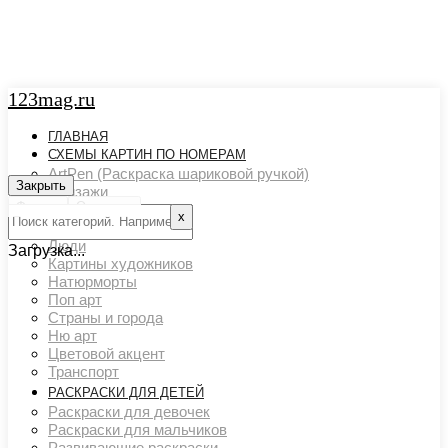
123mag.ru
ГЛАВНАЯ
СХЕМЫ КАРТИН ПО НОМЕРАМ
ArtPen (Раскраска шариковой ручкой)
Закрыть
Закрыть
Пейзажи
Фильтр
Очистить
Арт картины
х
Животный мир
Люди
Загрузка...
Картины художников
Натюрморты
Поп арт
Страны и города
Ню арт
Цветовой акцент
Транспорт
РАСКРАСКИ ДЛЯ ДЕТЕЙ
Раскраски для девочек
Раскраски для мальчиков
Развивающие раскраски