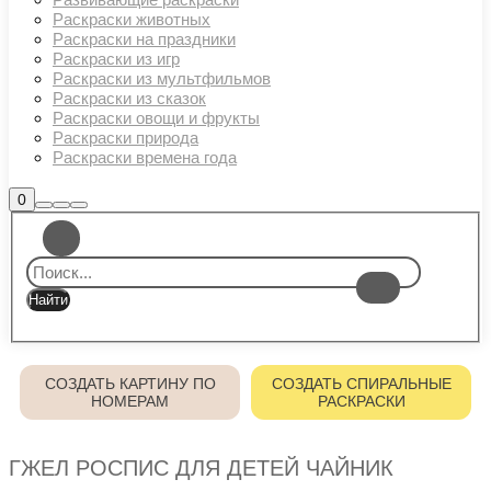
Раскраски животных
Раскраски на праздники
Раскраски из игр
Раскраски из мультфильмов
Раскраски из сказок
Раскраски овощи и фрукты
Раскраски природа
Раскраски времена года
Боковая
0
Найти
Больше
Главное
панель
информации
магазина
меню
СОЗДАТЬ КАРТИНУ ПО
СОЗДАТЬ СПИРАЛЬНЫЕ
НОМЕРАМ
РАСКРАСКИ
ГЖЕЛ РОСПИС ДЛЯ ДЕТЕЙ ЧАЙНИК