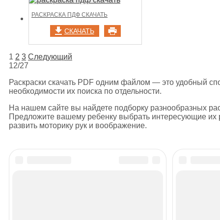
РАСКРАСКА ПДФ СКАЧАТЬ
СКАЧАТЬ
НАВИГАЦИЯ
1
2
3
Следующий
12/27
ПО
Раскраски скачать PDF одним файлом — это удобный спо
ЗАПИСЯМ
необходимости их поиска по отдельности.
На нашем сайте вы найдете подборку разнообразных ра
Предложите вашему ребенку выбрать интересующие их ра
развить моторику рук и воображение.