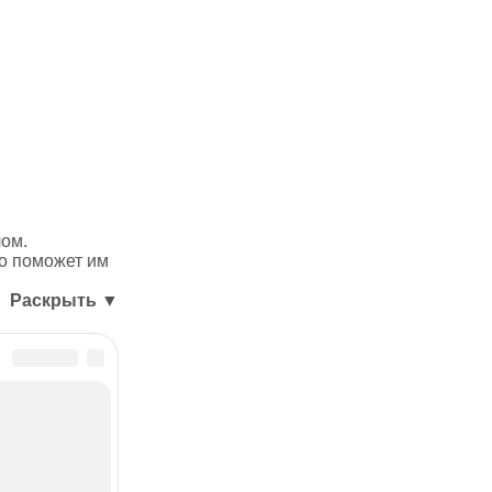
лом.
то поможет им
Раскрыть ▼