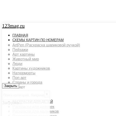
123mag.ru
ГЛАВНАЯ
СХЕМЫ КАРТИН ПО НОМЕРАМ
ArtPen (Раскраска шариковой ручкой)
Пейзажи
Арт картины
Животный мир
Люди
Картины художников
Натюрморты
Поп арт
Страны и города
Закрыть
Закрыть
Ню арт
Цветовой акцент
х
Транспорт
РАСКРАСКИ ДЛЯ ДЕТЕЙ
Загрузка...
Раскраски для девочек
Раскраски для мальчиков
Развивающие раскраски