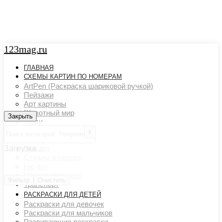
123mag.ru
ГЛАВНАЯ
СХЕМЫ КАРТИН ПО НОМЕРАМ
ArtPen (Раскраска шариковой ручкой)
Пейзажи
Арт картины
Животный мир
Закрыть
Закрыть
Люди
Картины художников
х
Натюрморты
Загрузка...
Поп арт
Страны и города
Ню арт
Цветовой акцент
Фильтр
Очистить
Транспорт
РАСКРАСКИ ДЛЯ ДЕТЕЙ
Раскраски для девочек
Раскраски для мальчиков
Развивающие раскраски