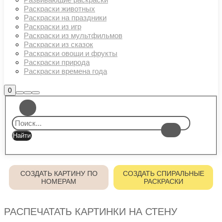
Раскраски животных
Раскраски на праздники
Раскраски из игр
Раскраски из мультфильмов
Раскраски из сказок
Раскраски овощи и фрукты
Раскраски природа
Раскраски времена года
Боковая
0
Найти
Больше
Главное
панель
информации
магазина
меню
СОЗДАТЬ КАРТИНУ ПО
СОЗДАТЬ СПИРАЛЬНЫЕ
НОМЕРАМ
РАСКРАСКИ
РАСПЕЧАТАТЬ КАРТИНКИ НА СТЕНУ