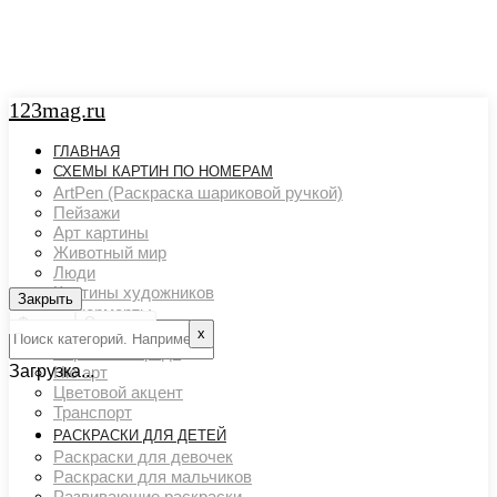
123mag.ru
ГЛАВНАЯ
СХЕМЫ КАРТИН ПО НОМЕРАМ
ArtPen (Раскраска шариковой ручкой)
Пейзажи
Арт картины
Животный мир
Люди
Картины художников
Закрыть
Закрыть
Натюрморты
Фильтр
Очистить
Поп арт
х
Страны и города
Загрузка...
Ню арт
Цветовой акцент
Транспорт
РАСКРАСКИ ДЛЯ ДЕТЕЙ
Раскраски для девочек
Раскраски для мальчиков
Развивающие раскраски