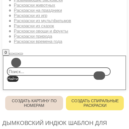
Раскраски животных
Раскраски на праздники
Раскраски из игр
Раскраски из мультфильмов
Раскраски из сказок
Раскраски овощи и фрукты
Раскраски природа
Раскраски времена года
Боковая
0
Найти
Больше
Главное
панель
информации
магазина
меню
СОЗДАТЬ КАРТИНУ ПО
СОЗДАТЬ СПИРАЛЬНЫЕ
НОМЕРАМ
РАСКРАСКИ
ДЫМКОВСКИЙ ИНДЮК ШАБЛОН ДЛЯ