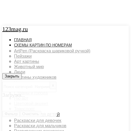
123mag.ru
ГЛАВНАЯ
СХЕМЫ КАРТИН ПО НОМЕРАМ
ArtPen (Раскраска шариковой ручкой)
Пейзажи
Арт картины
Животный мир
Люди
Закрыть
Закрыть
Картины художников
Натюрморты
х
Поп арт
Страны и города
Загрузка...
Ню арт
Цветовой акцент
Транспорт
Фильтр
Очистить
РАСКРАСКИ ДЛЯ ДЕТЕЙ
Раскраски для девочек
Раскраски для мальчиков
Развивающие раскраски