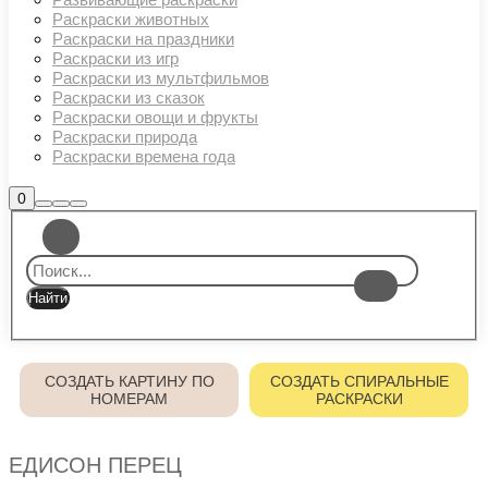
Раскраски животных
Раскраски на праздники
Раскраски из игр
Раскраски из мультфильмов
Раскраски из сказок
Раскраски овощи и фрукты
Раскраски природа
Раскраски времена года
Боковая
0
Найти
Больше
Главное
панель
информации
магазина
меню
СОЗДАТЬ КАРТИНУ ПО
СОЗДАТЬ СПИРАЛЬНЫЕ
НОМЕРАМ
РАСКРАСКИ
ЕДИСОН ПЕРЕЦ