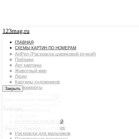
123mag.ru
ГЛАВНАЯ
СХЕМЫ КАРТИН ПО НОМЕРАМ
ArtPen (Раскраска шариковой ручкой)
Пейзажи
Арт картины
Животный мир
Люди
Картины художников
Натюрморты
Закрыть
Закрыть
Поп арт
х
Страны и города
Ню арт
Загрузка...
Цветовой акцент
Транспорт
РАСКРАСКИ ДЛЯ ДЕТЕЙ
Раскраски для девочек
Фильтр
Очистить
Раскраски для мальчиков
Развивающие раскраски