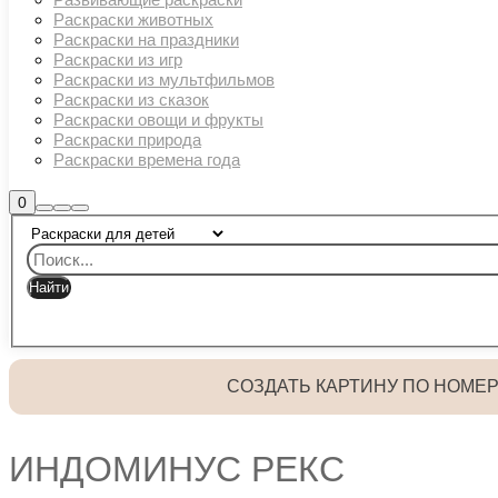
Раскраски животных
Раскраски на праздники
Раскраски из игр
Раскраски из мультфильмов
Раскраски из сказок
Раскраски овощи и фрукты
Раскраски природа
Раскраски времена года
Боковая
0
Найти
Больше
Главное
панель
информации
магазина
меню
СОЗДАТЬ КАРТИНУ ПО НОМЕ
ИНДОМИНУС РЕКС