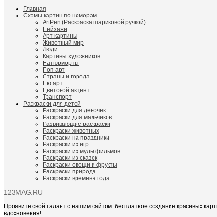
Главная
Схемы картин по номерам
ArtPen (Раскраска шариковой ручкой)
Пейзажи
Арт картины
Животный мир
Люди
Картины художников
Натюрморты
Поп арт
Страны и города
Ню арт
Цветовой акцент
Транспорт
Раскраски для детей
Раскраски для девочек
Раскраски для мальчиков
Развивающие раскраски
Раскраски животных
Раскраски на праздники
Раскраски из игр
Раскраски из мультфильмов
Раскраски из сказок
Раскраски овощи и фрукты
Раскраски природа
Раскраски времена года
123MAG.RU
Проявите свой талант с нашим сайтом: бесплатное создание красивых карт
вдохновения!