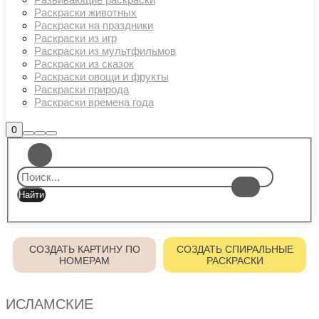
Раскраски животных
Раскраски на праздники
Раскраски из игр
Раскраски из мультфильмов
Раскраски из сказок
Раскраски овощи и фрукты
Раскраски природа
Раскраски времена года
Боковая
0
Найти
Больше
Главное
панель
информации
магазина
меню
СОЗДАТЬ КАРТИНУ ПО
СОЗДАТЬ СПИРАЛЬНЫЕ
НОМЕРАМ
РАСКРАСКИ
ИСЛАМСКИЕ