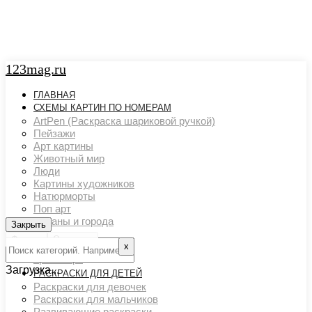
123mag.ru
ГЛАВНАЯ
СХЕМЫ КАРТИН ПО НОМЕРАМ
ArtPen (Раскраска шариковой ручкой)
Пейзажи
Арт картины
Животный мир
Люди
Картины художников
Натюрморты
Поп арт
Страны и города
Закрыть
Закрыть
Ню арт
Фильтр
Очистить
Цветовой акцент
х
Транспорт
Загрузка...
РАСКРАСКИ ДЛЯ ДЕТЕЙ
Раскраски для девочек
Раскраски для мальчиков
Развивающие раскраски