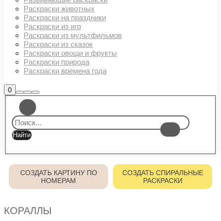
Раскраски животных
Раскраски на праздники
Раскраски из игр
Раскраски из мультфильмов
Раскраски из сказок
Раскраски овощи и фрукты
Раскраски природа
Раскраски времена года
Боковая
0
Найти
Больше
Главное
панель
информации
магазина
меню
СОЗДАТЬ КАРТИНУ ПО
СОЗДАТЬ СПИРАЛЬНЫЕ
НОМЕРАМ
РАСКРАСКИ
КОРАЛЛЫ