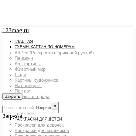
123mag.ru
ГЛАВНАЯ
СХЕМЫ КАРТИН ПО НОМЕРАМ
ArtPen (Раскраска шариковой ручкой)
Пейзажи
Арт картины
Животный мир
Люди
Картины художников
Натюрморты
Поп арт
Страны и города
Закрыть
Закрыть
Ню арт
Фильтр
Очистить
х
Цветовой акцент
Транспорт
Загрузка...
РАСКРАСКИ ДЛЯ ДЕТЕЙ
Раскраски для девочек
Раскраски для мальчиков
Развивающие раскраски