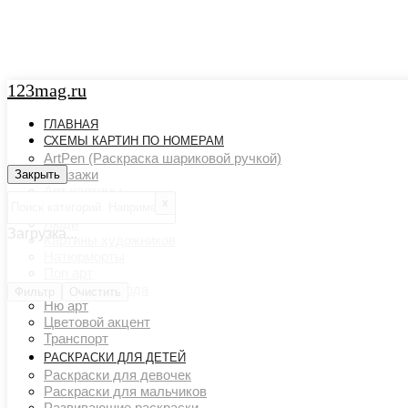
123mag.ru
ГЛАВНАЯ
СХЕМЫ КАРТИН ПО НОМЕРАМ
ArtPen (Раскраска шариковой ручкой)
Пейзажи
Закрыть
Закрыть
Арт картины
х
Животный мир
Люди
Загрузка...
Картины художников
Натюрморты
Поп арт
Страны и города
Фильтр
Очистить
Ню арт
Цветовой акцент
Транспорт
РАСКРАСКИ ДЛЯ ДЕТЕЙ
Раскраски для девочек
Раскраски для мальчиков
Развивающие раскраски