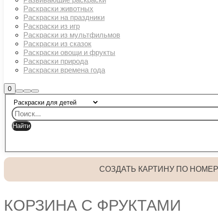
Раскраски животных
Раскраски на праздники
Раскраски из игр
Раскраски из мультфильмов
Раскраски из сказок
Раскраски овощи и фрукты
Раскраски природа
Раскраски времена года
Боковая
0
Найти
Больше
Главное
панель
информации
магазина
меню
СОЗДАТЬ КАРТИНУ ПО НОМЕ
КОРЗИНА С ФРУКТАМИ