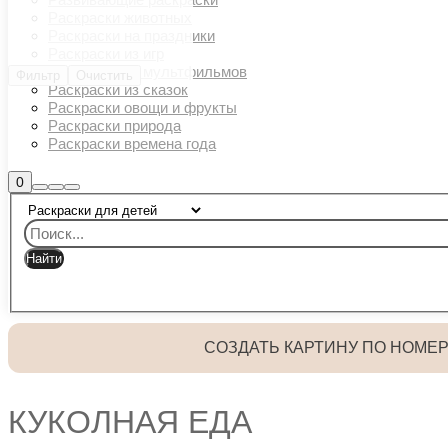
Раскраски животных
Раскраски на праздники
Раскраски из игр
Раскраски из мультфильмов
Фильтр
Очистить
Раскраски из сказок
Раскраски овощи и фрукты
Раскраски природа
Раскраски времена года
Боковая
0
Найти
Больше
Главное
панель
информации
магазина
меню
СОЗДАТЬ КАРТИНУ ПО НОМЕ
КУКОЛНАЯ ЕДА