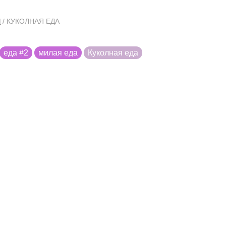
Ы
/ КУКОЛНАЯ ЕДА
еда #2
милая еда
Куколная еда