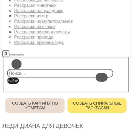
Раскраски животных
Раскраски на праздники
Раскраски из игр
Раскраски из мультфильмов
Раскраски из сказок
Раскраски овощи и фрукты
Раскраски природа
Раскраски времена года
Боковая
0
Найти
Больше
Главное
панель
информации
магазина
меню
СОЗДАТЬ КАРТИНУ ПО
СОЗДАТЬ СПИРАЛЬНЫЕ
НОМЕРАМ
РАСКРАСКИ
ЛЕДИ ДИАНА ДЛЯ ДЕВОЧЕК