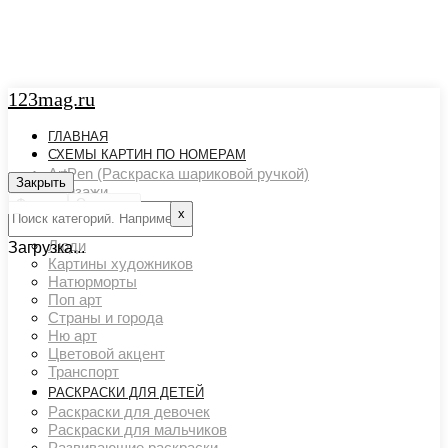
123mag.ru
ГЛАВНАЯ
СХЕМЫ КАРТИН ПО НОМЕРАМ
ArtPen (Раскраска шариковой ручкой)
Закрыть
Закрыть
Пейзажи
Фильтр
Очистить
Арт картины
х
Животный мир
Люди
Загрузка...
Картины художников
Натюрморты
Поп арт
Страны и города
Ню арт
Цветовой акцент
Транспорт
РАСКРАСКИ ДЛЯ ДЕТЕЙ
Раскраски для девочек
Раскраски для мальчиков
Развивающие раскраски