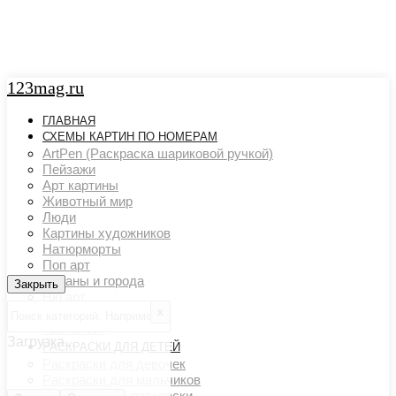
123mag.ru
ГЛАВНАЯ
СХЕМЫ КАРТИН ПО НОМЕРАМ
ArtPen (Раскраска шариковой ручкой)
Пейзажи
Арт картины
Животный мир
Люди
Картины художников
Натюрморты
Поп арт
Страны и города
Закрыть
Закрыть
Ню арт
х
Цветовой акцент
Транспорт
Загрузка...
РАСКРАСКИ ДЛЯ ДЕТЕЙ
Раскраски для девочек
Раскраски для мальчиков
Развивающие раскраски