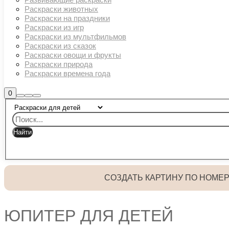
Раскраски животных
Раскраски на праздники
Раскраски из игр
Раскраски из мультфильмов
Раскраски из сказок
Раскраски овощи и фрукты
Раскраски природа
Раскраски времена года
Боковая
0
Найти
Больше
Главное
панель
информации
магазина
меню
СОЗДАТЬ КАРТИНУ ПО НОМЕ
ЮПИТЕР ДЛЯ ДЕТЕЙ