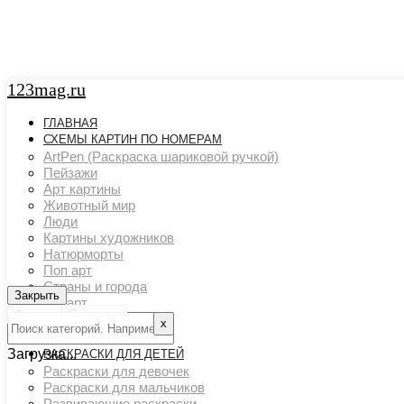
123mag.ru
ГЛАВНАЯ
СХЕМЫ КАРТИН ПО НОМЕРАМ
ArtPen (Раскраска шариковой ручкой)
Пейзажи
Арт картины
Животный мир
Люди
Картины художников
Натюрморты
Поп арт
Страны и города
Закрыть
Закрыть
Ню арт
Фильтр
Очистить
Цветовой акцент
х
Транспорт
Загрузка...
РАСКРАСКИ ДЛЯ ДЕТЕЙ
Раскраски для девочек
Раскраски для мальчиков
Развивающие раскраски