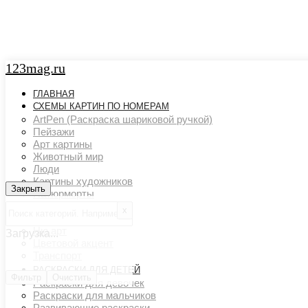
123mag.ru
ГЛАВНАЯ
СХЕМЫ КАРТИН ПО НОМЕРАМ
ArtPen (Раскраска шариковой ручкой)
Пейзажи
Арт картины
Животный мир
Люди
Картины художников
Закрыть
Закрыть
Натюрморты
Поп арт
х
Страны и города
Ню арт
Загрузка...
Цветовой акцент
Транспорт
РАСКРАСКИ ДЛЯ ДЕТЕЙ
Фильтр
Очистить
Раскраски для девочек
Раскраски для мальчиков
Развивающие раскраски