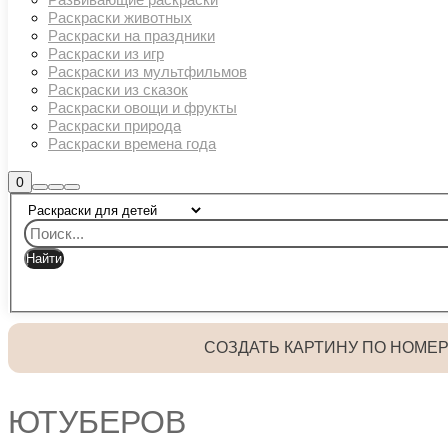
Раскраски животных
Раскраски на праздники
Раскраски из игр
Раскраски из мультфильмов
Раскраски из сказок
Раскраски овощи и фрукты
Раскраски природа
Раскраски времена года
Боковая
0
Найти
Больше
Главное
панель
информации
магазина
меню
СОЗДАТЬ КАРТИНУ ПО НОМЕ
ЮТУБЕРОВ