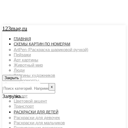
123mag.ru
ГЛАВНАЯ
СХЕМЫ КАРТИН ПО НОМЕРАМ
ArtPen (Раскраска шариковой ручкой)
Пейзажи
Арт картины
Животный мир
Люди
Картины художников
Закрыть
Закрыть
Натюрморты
Фильтр
Очистить
Поп арт
х
Страны и города
Ню арт
Загрузка...
Цветовой акцент
Транспорт
РАСКРАСКИ ДЛЯ ДЕТЕЙ
Раскраски для девочек
Раскраски для мальчиков
Развивающие раскраски