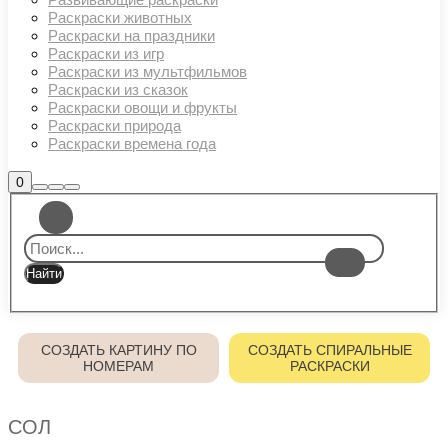
Раскраски животных
Раскраски на праздники
Раскраски из игр
Раскраски из мультфильмов
Раскраски из сказок
Раскраски овощи и фрукты
Раскраски природа
Раскраски времена года
Боковая
0
Найти
Больше
Главное
панель
информации
магазина
меню
СОЗДАТЬ КАРТИНУ ПО
СОЗДАТЬ СПИРАЛЬНЫЕ
НОМЕРАМ
РАСКРАСКИ
СОЛ