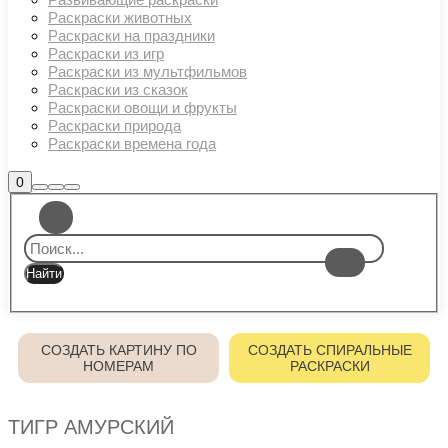
Раскраски животных
Раскраски на праздники
Раскраски из игр
Раскраски из мультфильмов
Раскраски из сказок
Раскраски овощи и фрукты
Раскраски природа
Раскраски времена года
Боковая
0
Найти
Больше
Главное
панель
информации
магазина
меню
СОЗДАТЬ КАРТИНУ ПО
СОЗДАТЬ СПИРАЛЬНЫЕ
НОМЕРАМ
РАСКРАСКИ
ТИГР АМУРСКИЙ