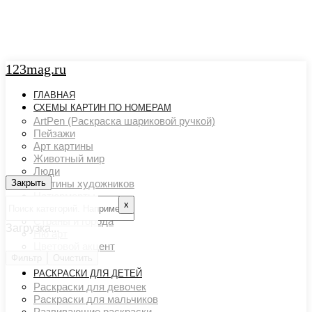
123mag.ru
ГЛАВНАЯ
СХЕМЫ КАРТИН ПО НОМЕРАМ
ArtPen (Раскраска шариковой ручкой)
Пейзажи
Арт картины
Животный мир
Люди
Закрыть
Закрыть
Картины художников
Натюрморты
х
Поп арт
Страны и города
Загрузка...
Ню арт
Цветовой акцент
Фильтр
Транспорт
Очистить
РАСКРАСКИ ДЛЯ ДЕТЕЙ
Раскраски для девочек
Раскраски для мальчиков
Развивающие раскраски