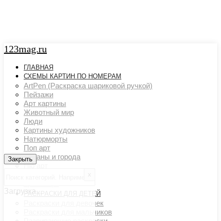
123mag.ru
ГЛАВНАЯ
СХЕМЫ КАРТИН ПО НОМЕРАМ
ArtPen (Раскраска шариковой ручкой)
Пейзажи
Арт картины
Животный мир
Люди
Картины художников
Натюрморты
Поп арт
Страны и города
Закрыть
Закрыть
Ню арт
Цветовой акцент
х
Транспорт
Загрузка...
РАСКРАСКИ ДЛЯ ДЕТЕЙ
Раскраски для девочек
Раскраски для мальчиков
Развивающие раскраски