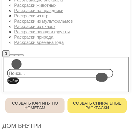
Раскраски животных
Раскраски на праздники
Раскраски из игр
Раскраски из мультфильмов
Раскраски из сказок
Раскраски овощи и фрукты
Раскраски природа
Раскраски времена года
Боковая
0
Найти
Больше
Главное
панель
информации
магазина
меню
СОЗДАТЬ КАРТИНУ ПО
СОЗДАТЬ СПИРАЛЬНЫЕ
НОМЕРАМ
РАСКРАСКИ
ДОМ ВНУТРИ