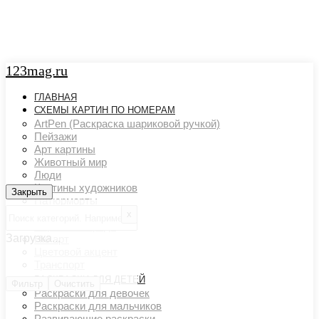
123mag.ru
ГЛАВНАЯ
СХЕМЫ КАРТИН ПО НОМЕРАМ
ArtPen (Раскраска шариковой ручкой)
Пейзажи
Арт картины
Животный мир
Люди
Картины художников
Закрыть
Закрыть
Натюрморты
Поп арт
х
Страны и города
Загрузка...
Ню арт
Цветовой акцент
Транспорт
РАСКРАСКИ ДЛЯ ДЕТЕЙ
Фильтр
Очистить
Раскраски для девочек
Раскраски для мальчиков
Развивающие раскраски