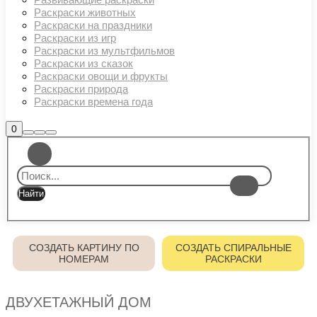
Раскраски животных
Раскраски на праздники
Раскраски из игр
Раскраски из мультфильмов
Раскраски из сказок
Раскраски овощи и фрукты
Раскраски природа
Раскраски времена года
Боковая
0
Найти
Больше
Главное
панель
информации
магазина
меню
СОЗДАТЬ КАРТИНУ ПО
СОЗДАТЬ СПИРАЛЬНЫЕ
НОМЕРАМ
РАСКРАСКИ
ДВУХЕТАЖНЫЙ ДОМ