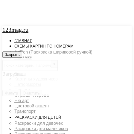
123mag.ru
ГЛАВНАЯ
СХЕМЫ КАРТИН ПО НОМЕРАМ
ArtPen (Раскраска шариковой ручкой)
Закрыть
Закрыть
Пейзажи
Арт картины
х
Животный мир
Люди
Загрузка...
Картины художников
Натюрморты
Поп арт
Фильтр
Очистить
Страны и города
Ню арт
Цветовой акцент
Транспорт
РАСКРАСКИ ДЛЯ ДЕТЕЙ
Раскраски для девочек
Раскраски для мальчиков
Развивающие раскраски