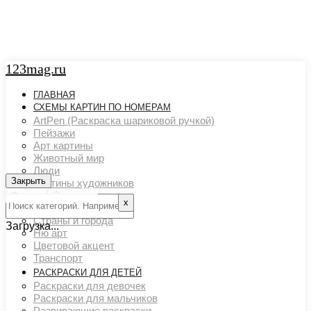
123mag.ru
ГЛАВНАЯ
СХЕМЫ КАРТИН ПО НОМЕРАМ
ArtPen (Раскраска шариковой ручкой)
Пейзажи
Арт картины
Животный мир
Люди
Закрыть
Закрыть
Картины художников
Натюрморты
Фильтр
Очистить
х
Поп арт
Страны и города
Загрузка...
Ню арт
Цветовой акцент
Транспорт
РАСКРАСКИ ДЛЯ ДЕТЕЙ
Раскраски для девочек
Раскраски для мальчиков
Развивающие раскраски