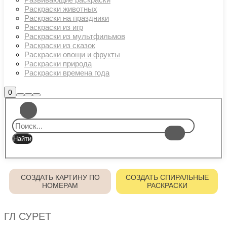
Раскраски животных
Раскраски на праздники
Раскраски из игр
Раскраски из мультфильмов
Раскраски из сказок
Раскраски овощи и фрукты
Раскраски природа
Раскраски времена года
Боковая
0
Найти
Больше
Главное
панель
информации
магазина
меню
СОЗДАТЬ КАРТИНУ ПО
СОЗДАТЬ СПИРАЛЬНЫЕ
НОМЕРАМ
РАСКРАСКИ
ГЛ СУРЕТ