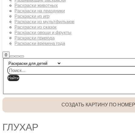
Раскраски животных
Раскраски на праздники
Раскраски из игр
Раскраски из мультфильмов
Раскраски из сказок
Раскраски овощи и фрукты
Раскраски природа
Раскраски времена года
Боковая
0
Найти
Больше
Главное
панель
информации
магазина
меню
СОЗДАТЬ КАРТИНУ ПО НОМЕ
ГЛУХАР