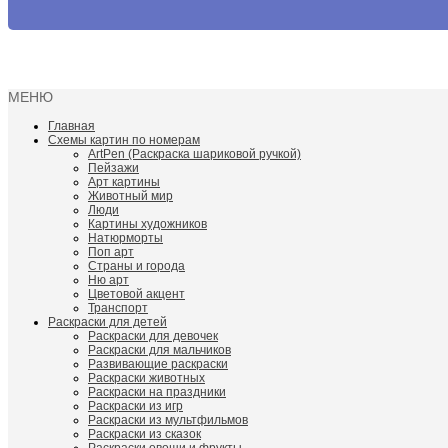
МЕНЮ
Главная
Схемы картин по номерам
ArtPen (Раскраска шариковой ручкой)
Пейзажи
Арт картины
Животный мир
Люди
Картины художников
Натюрморты
Поп арт
Страны и города
Ню арт
Цветовой акцент
Транспорт
Раскраски для детей
Раскраски для девочек
Раскраски для мальчиков
Развивающие раскраски
Раскраски животных
Раскраски на праздники
Раскраски из игр
Раскраски из мультфильмов
Раскраски из сказок