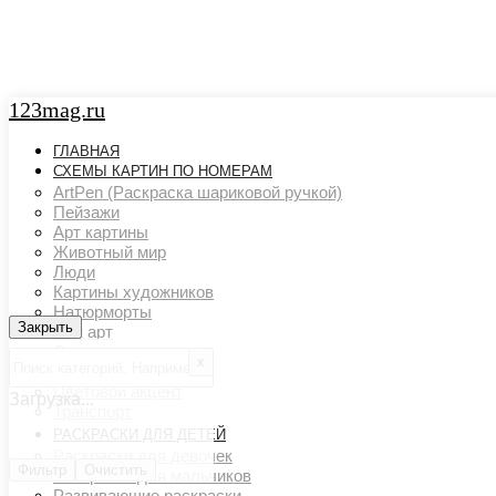
123mag.ru
ГЛАВНАЯ
СХЕМЫ КАРТИН ПО НОМЕРАМ
ArtPen (Раскраска шариковой ручкой)
Пейзажи
Арт картины
Животный мир
Люди
Картины художников
Натюрморты
Закрыть
Закрыть
Поп арт
Страны и города
х
Ню арт
Цветовой акцент
Загрузка...
Транспорт
РАСКРАСКИ ДЛЯ ДЕТЕЙ
Раскраски для девочек
Фильтр
Очистить
Раскраски для мальчиков
Развивающие раскраски