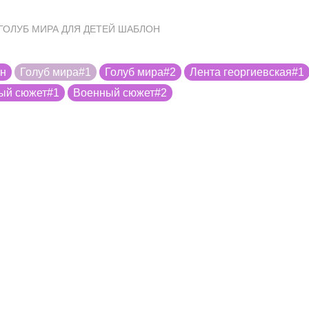
 ГОЛУБ МИРА ДЛЯ ДЕТЕЙ ШАБЛОН
он
Голуб мира#1
Голуб мира#2
Лента георгиевская#1
ый сюжет#1
Военный сюжет#2