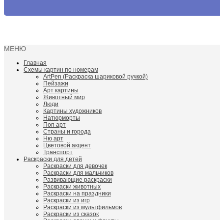
МЕНЮ
Главная
Схемы картин по номерам
ArtPen (Раскраска шариковой ручкой)
Пейзажи
Арт картины
Животный мир
Люди
Картины художников
Натюрморты
Поп арт
Страны и города
Ню арт
Цветовой акцент
Транспорт
Раскраски для детей
Раскраски для девочек
Раскраски для мальчиков
Развивающие раскраски
Раскраски животных
Раскраски на праздники
Раскраски из игр
Раскраски из мультфильмов
Раскраски из сказок