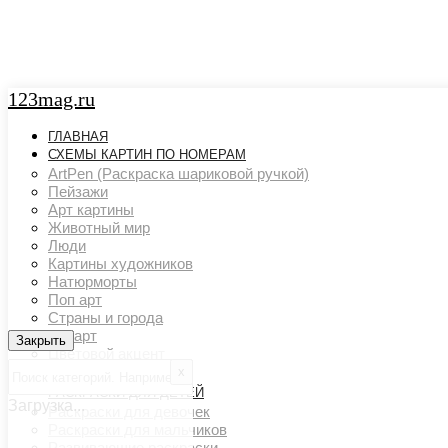
123mag.ru
ГЛАВНАЯ
СХЕМЫ КАРТИН ПО НОМЕРАМ
ArtPen (Раскраска шариковой ручкой)
Пейзажи
Арт картины
Животный мир
Люди
Картины художников
Натюрморты
Поп арт
Страны и города
Ню арт
Закрыть
Закрыть
Цветовой акцент
Транспорт
х
РАСКРАСКИ ДЛЯ ДЕТЕЙ
Загрузка...
Раскраски для девочек
Раскраски для мальчиков
Развивающие раскраски