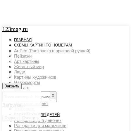
123mag.ru
ГЛАВНАЯ
СХЕМЫ КАРТИН ПО НОМЕРАМ
ArtPen (Раскраска шариковой ручкой)
Пейзажи
Арт картины
Животный мир
Люди
Картины художников
Натюрморты
Закрыть
Закрыть
Поп арт
Страны и города
х
Ню арт
Цветовой акцент
Загрузка...
Транспорт
РАСКРАСКИ ДЛЯ ДЕТЕЙ
Фильтр
Очистить
Раскраски для девочек
Раскраски для мальчиков
Развивающие раскраски