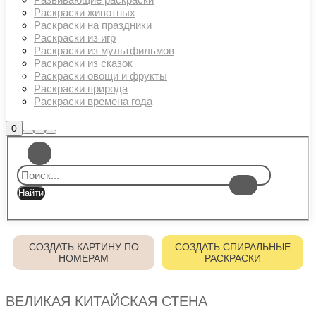
Раскраски животных
Раскраски на праздники
Раскраски из игр
Раскраски из мультфильмов
Раскраски из сказок
Раскраски овощи и фрукты
Раскраски природа
Раскраски времена года
Боковая
0
Найти
Больше
Главное
панель
информации
магазина
меню
СОЗДАТЬ КАРТИНУ ПО
СОЗДАТЬ СПИРАЛЬНЫЕ
НОМЕРАМ
РАСКРАСКИ
ВЕЛИКАЯ КИТАЙСКАЯ СТЕНА