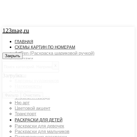
123mag.ru
ГЛАВНАЯ
СХЕМЫ КАРТИН ПО НОМЕРАМ
ArtPen (Раскраска шариковой ручкой)
Закрыть
Закрыть
Пейзажи
Арт картины
х
Животный мир
Люди
Загрузка...
Картины художников
Натюрморты
Поп арт
Фильтр
Очистить
Страны и города
Ню арт
Цветовой акцент
Транспорт
РАСКРАСКИ ДЛЯ ДЕТЕЙ
Раскраски для девочек
Раскраски для мальчиков
Развивающие раскраски