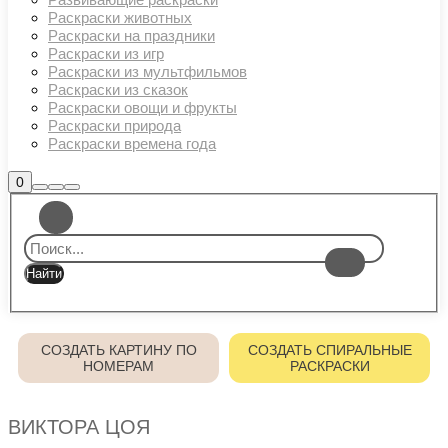
Раскраски животных
Раскраски на праздники
Раскраски из игр
Раскраски из мультфильмов
Раскраски из сказок
Раскраски овощи и фрукты
Раскраски природа
Раскраски времена года
Боковая
0
Найти
Больше
Главное
панель
информации
магазина
меню
СОЗДАТЬ КАРТИНУ ПО
СОЗДАТЬ СПИРАЛЬНЫЕ
НОМЕРАМ
РАСКРАСКИ
ВИКТОРА ЦОЯ