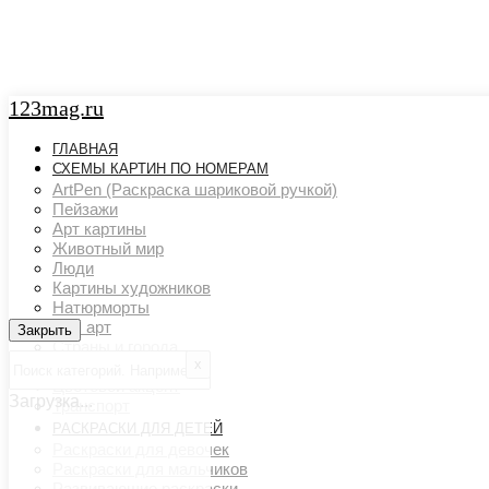
123mag.ru
ГЛАВНАЯ
СХЕМЫ КАРТИН ПО НОМЕРАМ
ArtPen (Раскраска шариковой ручкой)
Пейзажи
Арт картины
Животный мир
Люди
Картины художников
Натюрморты
Поп арт
Закрыть
Закрыть
Страны и города
х
Ню арт
Цветовой акцент
Загрузка...
Транспорт
РАСКРАСКИ ДЛЯ ДЕТЕЙ
Раскраски для девочек
Раскраски для мальчиков
Развивающие раскраски