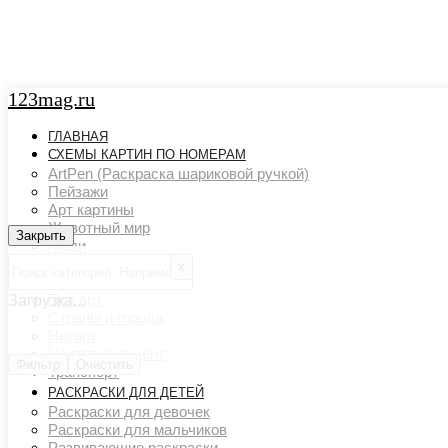
123mag.ru
ГЛАВНАЯ
СХЕМЫ КАРТИН ПО НОМЕРАМ
ArtPen (Раскраска шариковой ручкой)
Пейзажи
Арт картины
Животный мир
Закрыть
Закрыть
Люди
Картины художников
х
Натюрморты
Поп арт
Загрузка...
Страны и города
Ню арт
Цветовой акцент
Фильтр
Очистить
Транспорт
РАСКРАСКИ ДЛЯ ДЕТЕЙ
Раскраски для девочек
Раскраски для мальчиков
Развивающие раскраски