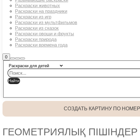
Раскраски животных
Раскраски на праздники
Раскраски из игр
Раскраски из мультфильмов
Раскраски из сказок
Раскраски овощи и фрукты
Раскраски природа
Раскраски времена года
Боковая
0
Найти
Больше
Главное
панель
информации
магазина
меню
СОЗДАТЬ КАРТИНУ ПО НОМЕ
ГЕОМЕТРИЯЛЫҚ ПІШІНДЕР 