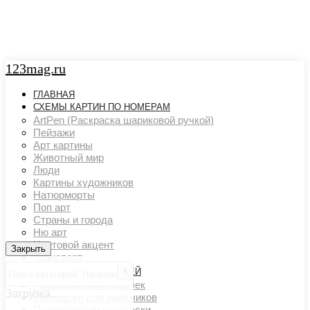
123mag.ru
ГЛАВНАЯ
СХЕМЫ КАРТИН ПО НОМЕРАМ
ArtPen (Раскраска шариковой ручкой)
Пейзажи
Арт картины
Животный мир
Люди
Картины художников
Натюрморты
Поп арт
Страны и города
Ню арт
Цветовой акцент
Закрыть
Закрыть
Транспорт
х
РАСКРАСКИ ДЛЯ ДЕТЕЙ
Раскраски для девочек
Загрузка...
Раскраски для мальчиков
Развивающие раскраски