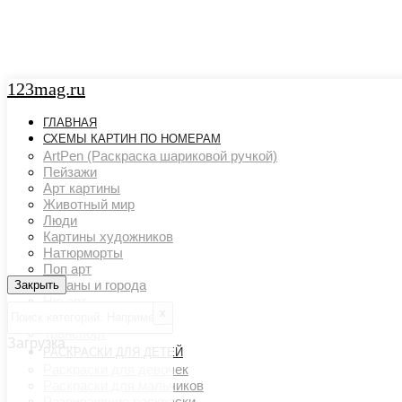
123mag.ru
ГЛАВНАЯ
СХЕМЫ КАРТИН ПО НОМЕРАМ
ArtPen (Раскраска шариковой ручкой)
Пейзажи
Арт картины
Животный мир
Люди
Картины художников
Натюрморты
Поп арт
Страны и города
Закрыть
Закрыть
Ню арт
х
Цветовой акцент
Транспорт
Загрузка...
РАСКРАСКИ ДЛЯ ДЕТЕЙ
Раскраски для девочек
Раскраски для мальчиков
Развивающие раскраски