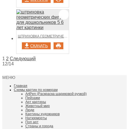
ШТРИХОВКА ГЕОМЕТРИЧЕСКИХ ФИГУР ДЛЯ ДОШКОЛЬНИКОВ 5 6 ЛЕТ КАРТИНКИ
СКАЧАТЬ
НАВИГАЦИЯ
1
2
Следующий
12/14
ПО
ЗАПИСЯМ
МЕНЮ
Главная
Схемы картин по номерам
ArtPen (Раскраска шариковой ручкой)
Пейзажи
Арт картины
Животный мир
Люди
Картины художников
Натюрморты
Поп арт
Страны и города