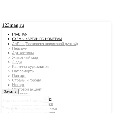
123mag.ru
ГЛАВНАЯ
СХЕМЫ КАРТИН ПО НОМЕРАМ
ArtPen (Раскраска шариковой ручкой)
Пейзажи
Арт картины
Животный мир
Люди
Картины художников
Натюрморты
Поп арт
Страны и города
Ню арт
Цветовой акцент
Закрыть
Закрыть
Транспорт
РАСКРАСКИ ДЛЯ ДЕТЕЙ
х
Раскраски для девочек
Загрузка...
Раскраски для мальчиков
Развивающие раскраски