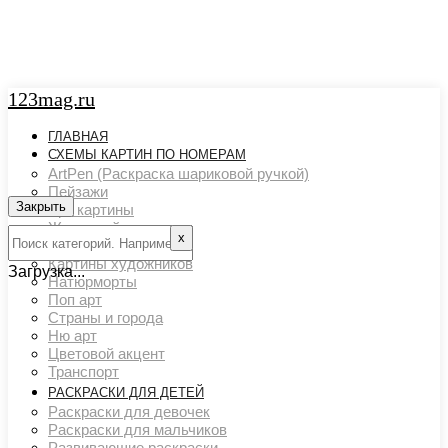
123mag.ru
ГЛАВНАЯ
СХЕМЫ КАРТИН ПО НОМЕРАМ
ArtPen (Раскраска шариковой ручкой)
Пейзажи
Закрыть
Арт картины
Животный мир
х
Люди
Картины художников
Загрузка...
Натюрморты
Поп арт
Страны и города
Ню арт
Цветовой акцент
Транспорт
РАСКРАСКИ ДЛЯ ДЕТЕЙ
Раскраски для девочек
Раскраски для мальчиков
Развивающие раскраски