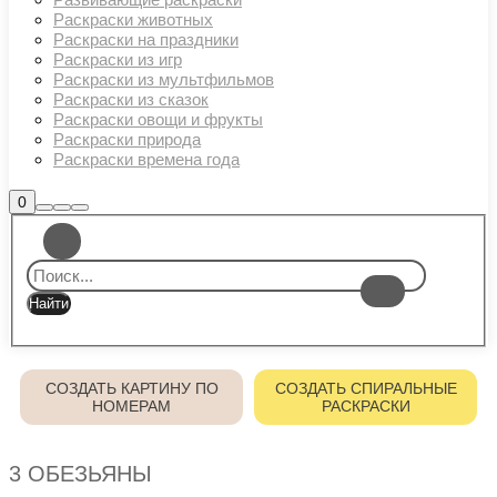
Раскраски животных
Раскраски на праздники
Раскраски из игр
Раскраски из мультфильмов
Раскраски из сказок
Раскраски овощи и фрукты
Раскраски природа
Раскраски времена года
Боковая
0
Найти
Больше
Главное
панель
информации
магазина
меню
СОЗДАТЬ КАРТИНУ ПО
СОЗДАТЬ СПИРАЛЬНЫЕ
НОМЕРАМ
РАСКРАСКИ
3 ОБЕЗЬЯНЫ