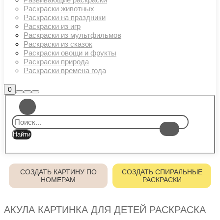
Раскраски животных
Раскраски на праздники
Раскраски из игр
Раскраски из мультфильмов
Раскраски из сказок
Раскраски овощи и фрукты
Раскраски природа
Раскраски времена года
Боковая
0
Найти
Больше
Главное
панель
информации
магазина
меню
СОЗДАТЬ КАРТИНУ ПО
СОЗДАТЬ СПИРАЛЬНЫЕ
НОМЕРАМ
РАСКРАСКИ
АКУЛА КАРТИНКА ДЛЯ ДЕТЕЙ РАСКРАСКА