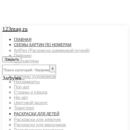
123mag.ru
ГЛАВНАЯ
СХЕМЫ КАРТИН ПО НОМЕРАМ
ArtPen (Раскраска шариковой ручкой)
Пейзажи
Закрыть
Арт картины
Животный мир
х
Люди
Картины художников
Загрузка...
Натюрморты
Поп арт
Страны и города
Ню арт
Цветовой акцент
Транспорт
РАСКРАСКИ ДЛЯ ДЕТЕЙ
Раскраски для девочек
Раскраски для мальчиков
Развивающие раскраски