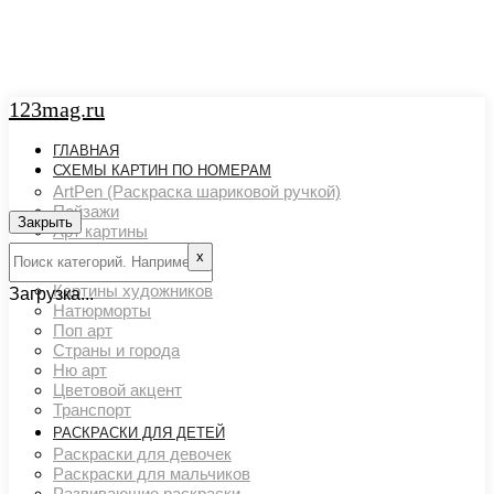
123mag.ru
ГЛАВНАЯ
СХЕМЫ КАРТИН ПО НОМЕРАМ
ArtPen (Раскраска шариковой ручкой)
Пейзажи
Закрыть
Арт картины
Животный мир
х
Люди
Картины художников
Загрузка...
Натюрморты
Поп арт
Страны и города
Ню арт
Цветовой акцент
Транспорт
РАСКРАСКИ ДЛЯ ДЕТЕЙ
Раскраски для девочек
Раскраски для мальчиков
Развивающие раскраски