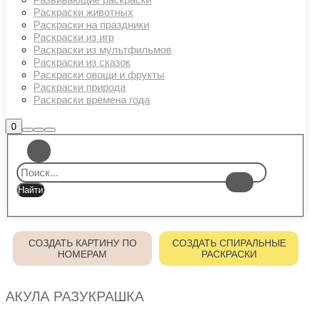
Раскраски животных
Раскраски на праздники
Раскраски из игр
Раскраски из мультфильмов
Раскраски из сказок
Раскраски овощи и фрукты
Раскраски природа
Раскраски времена года
Боковая
0
Найти
Больше
Главное
панель
информации
магазина
меню
СОЗДАТЬ КАРТИНУ ПО
СОЗДАТЬ СПИРАЛЬНЫЕ
НОМЕРАМ
РАСКРАСКИ
АКУЛА РАЗУКРАШКА