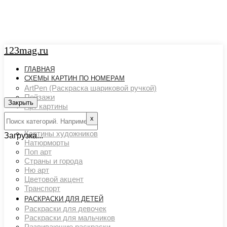
123mag.ru
ГЛАВНАЯ
СХЕМЫ КАРТИН ПО НОМЕРАМ
ArtPen (Раскраска шариковой ручкой)
Пейзажи
Закрыть
Арт картины
Животный мир
х
Люди
Картины художников
Загрузка...
Натюрморты
Поп арт
Страны и города
Ню арт
Цветовой акцент
Транспорт
РАСКРАСКИ ДЛЯ ДЕТЕЙ
Раскраски для девочек
Раскраски для мальчиков
Развивающие раскраски