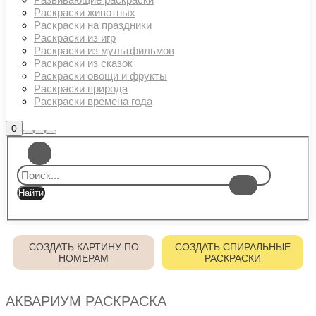
Раскраски животных
Раскраски на праздники
Раскраски из игр
Раскраски из мультфильмов
Раскраски из сказок
Раскраски овощи и фрукты
Раскраски природа
Раскраски времена года
Боковая
0
Найти
Больше
Главное
панель
информации
магазина
меню
СОЗДАТЬ КАРТИНУ ПО
СОЗДАТЬ СПИРАЛЬНЫЕ
НОМЕРАМ
РАСКРАСКИ
АКВАРИУМ РАСКРАСКА